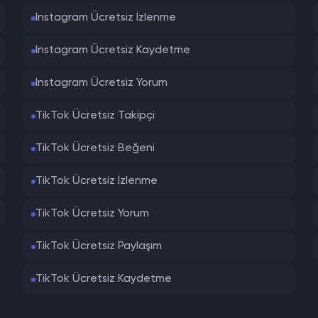
risinde işleminizi tamamlayabilir, herhangi bir teknik bil
Instagram Ücretsiz İzlenme
tleri Satın Al
Instagram Ücretsiz Kaydetme
ikle viral olmaya başlayan içeriklerde hızlı destek alma
Instagram Ücretsiz Yorum
me alınmaktadır.
TikTok Ücretsiz Takipçi
larak çalışmaya başlar ve süreç hızlı şekilde ilerler. Bö
TikTok Ücretsiz Beğeni
TikTok Ücretsiz İzlenme
.
TikTok Ücretsiz Yorum
rsünüz.
lığı artar.
TikTok Ücretsiz Paylaşım
TikTok Ücretsiz Kaydetme
larında ve reklam çalışmalarında hızlı teslim edilen feno