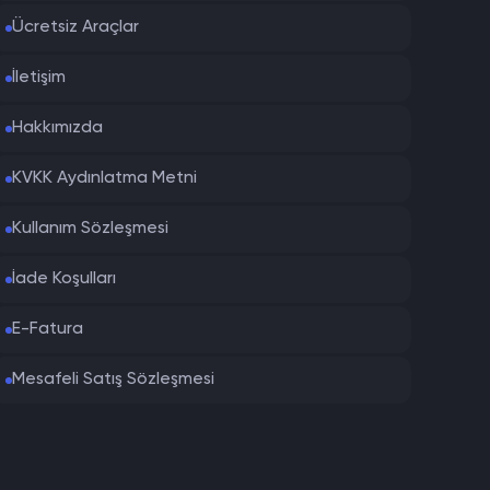
giye ihtiyaç duymadan hizmet almaya
Ücretsiz Araçlar
İletişim
k büyük avantaj sağlar. Bu nedenle fenomen
Hakkımızda
KVKK Aydınlatma Metni
ylece hesabınız beklemeden büyümeye başlar.
Kullanım Sözleşmesi
İade Koşulları
E-Fatura
Mesafeli Satış Sözleşmesi
men paketleri önemli bir avantaj sağlar.