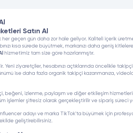
Al
etleri Satın Al
k her geçen gün daha zor hale geliyor. Kaliteli içerik üret
ınızı kısa sürede büyütmek, markanızı daha geniş kitleler
Al
hizmetimiz tam size göre hazırlanmıştır.
Yeni ziyaretçiler, hesabınızı açtıklarında öncelikle takipçi s
görünümü ise daha fazla organik takipçi kazanmanıza, videol
 beğeni, izlenme, paylaşım ve diğer etkileşim hizmetlerin
m işlemler şifresiz olarak gerçekleştirilir ve sipariş süreci
, influencer adayı ve marka TikTok'ta büyümek için profesyo
lde geliştirebilirsiniz.