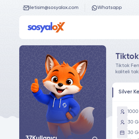
iletisim@sosyalox.com
Whatsapp
Tiktok
Tiktok Fen
kaliteli t
Silver K
1000
30 Gö
30 G
37
Kullanıcı