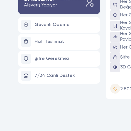
Her 
Alışveriş Yapıyor
Beğe
Her 
Her 
Güvenli Ödeme
Kay
Her 
Payl
Hızlı Teslimat
Her 
Şifr
Şifre Gerekmez
3D G
7/24 Canlı Destek
2.50