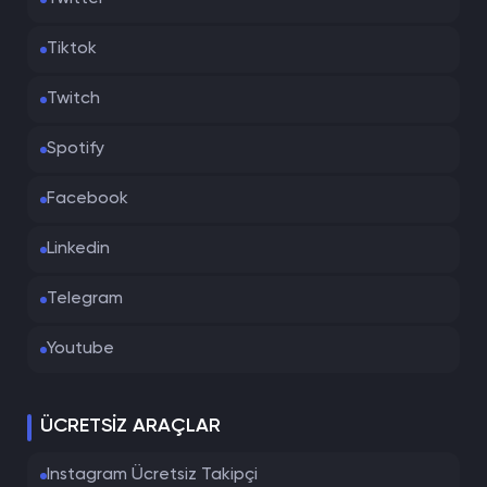
duyuruları, ürün tanıtımları, marka içerikleri ve
Reels videolarında yüksek paylaşım sayıları
Tiktok
kullanıcıların dikkatini çekebilir.
Twitch
Paylaşım sayısının artması;
Spotify
İçeriğin daha popüler görünmesini sağlar.
Marka güvenilirliğini destekler.
Facebook
Organik erişimin gelişmesine katkı sunabilir.
Linkedin
Potansiyel müşterilerin dikkatini çekebilir.
Instagram algoritmasına olumlu sinyaller
Telegram
gönderebilir.
Youtube
Instagram'da büyümek isteyen hesaplar için
paylaşım sayısı önemli bir performans
göstergesi haline gelmiştir.
ÜCRETSIZ ARAÇLAR
Kaliteli Instagram Gönderi
Instagram Ücretsiz Takipçi