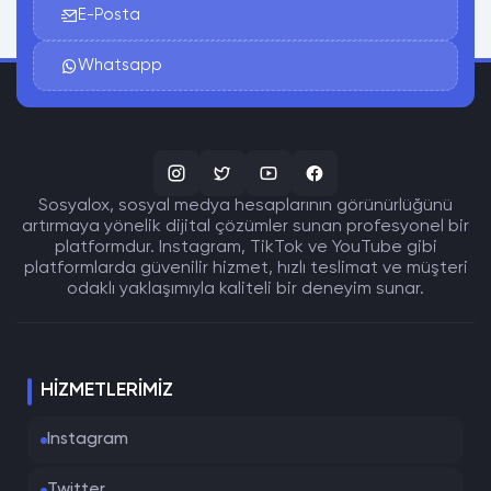
E-Posta
içeriklerinizin daha fazla görünürlük
kazanmasına yardımcı oluyoruz. Şifresiz
Whatsapp
sipariş sistemi, hızlı teslimat, güvenli ödeme
yöntemleri ve profesyonel destek ekibimiz ile
gönderilerinizi büyütmenin en kolay yolunu
sunuyoruz.
%100 Instagram Gönderi
Sosyalox, sosyal medya hesaplarının görünürlüğünü
artırmaya yönelik dijital çözümler sunan profesyonel bir
Paylaşma Satın Al
platformdur. Instagram, TikTok ve YouTube gibi
platformlarda güvenilir hizmet, hızlı teslimat ve müşteri
Instagram kullanıcılarının dikkat ettiği önemli
odaklı yaklaşımıyla kaliteli bir deneyim sunar.
metriklerden biri gönderilerin aldığı etkileşim
miktarıdır. Beğeni, yorum ve kaydetme kadar
paylaşım sayısı da içerik performansını
doğrudan etkileyen faktörlerden biridir.
HIZMETLERIMIZ
%100 Instagram gönderi paylaşma satın al
Instagram
hizmeti sayesinde gönderileriniz daha güçlü
bir görünüm elde eder. Özellikle kampanya
Twitter