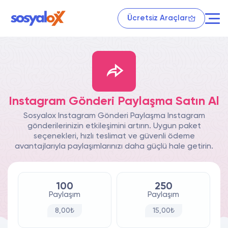
Ücretsiz Araçlar
Instagram Gönderi Paylaşma Satın Al
Sosyalox Instagram Gönderi Paylaşma Instagram
gönderilerinizin etkileşimini artırın. Uygun paket
seçenekleri, hızlı teslimat ve güvenli ödeme
avantajlarıyla paylaşımlarınızı daha güçlü hale getirin.
100
250
Paylaşım
Paylaşım
8,00₺
15,00₺