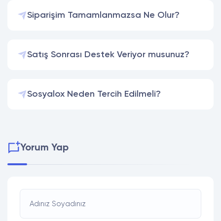
Siparişim Tamamlanmazsa Ne Olur?
Satış Sonrası Destek Veriyor musunuz?
Sosyalox Neden Tercih Edilmeli?
Yorum Yap
Adınız Soyadınız